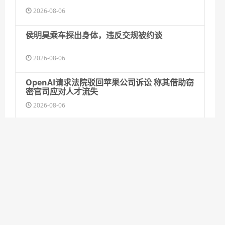
2026-08-06
侯明昊乘车探出身体，违反交规被约谈
2026-08-06
OpenAI请求法院驳回苹果公司诉讼 称其借助窃
密官司应对人才流失
2026-08-06
最高法、最高检、司法部部署专项斗争
2026-08-06
“前所未有”！涉及中国，FBI局长最新表态
2026-08-06
软银季度业绩胜预期 投资英特尔大赚85亿美元